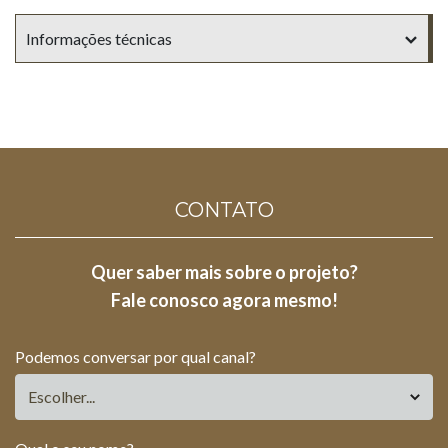
Informações técnicas
Tipo de imóvel
Residencial
Quantidade de dorms.
Apartamentos tipo stúdio, gardens e coberturas de
28m² a 90m².
CONTATO
Quer saber mais sobre o projeto?
Tipologia
Fale conosco agora mesmo!
Apartamentos tipo stúdio, gardens e coberturas de 28m² a
90m².
Podemos conversar por qual canal?